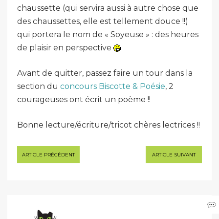
chaussette (qui servira aussi à autre chose que
des chaussettes, elle est tellement douce !!)
qui portera le nom de « Soyeuse » : des heures
de plaisir en perspective
Avant de quitter, passez faire un tour dans la
section du
concours Biscotte & Poésie
, 2
courageuses ont écrit un poème !!
Bonne lecture/écriture/tricot chères lectrices !!
Navigation
ARTICLE PRÉCÉDENT
ARTICLE SUIVANT
de
l’article