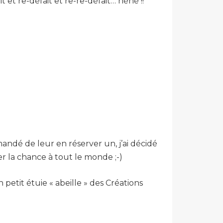
ait et re-défait et re-re-défait… héhé !!
mandé de leur en réserver un, j’ai décidé
r la chance à tout le monde ;-)
petit étuie « abeille » des Créations