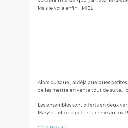
Voici enfin ce sur quoi j’ai travaillé ces 
Mais le voilà enfin …MIEL
Alors puisque j’ai déjà quelques petites
de les mettre en vente tout de suite… p
Les ensembles sont offerts en deux vers
Marylou et une petite sucrerie au miel !
C’est PAR ICI !!