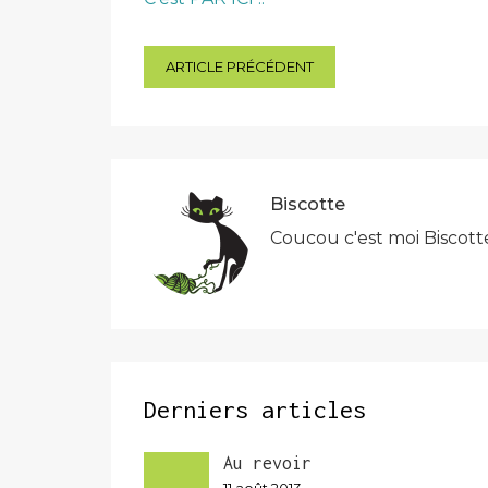
Navigation
ARTICLE PRÉCÉDENT
de
l’article
Biscotte
Coucou c'est moi Biscott
Derniers articles
Au revoir