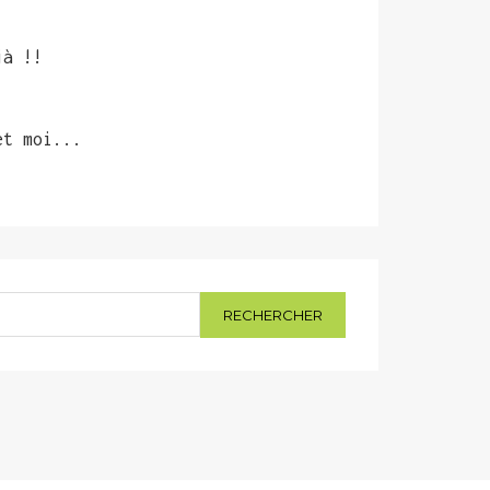
jà !!
et moi...