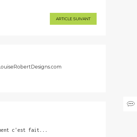
ARTICLE SUIVANT
r LouiseRobertDesigns.com
ment c'est fait...