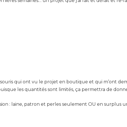
dernières semaines… un projet que j’ai fait et défait et re-f
 souris qui ont vu le projet en boutique et qui m’ont de
uisque les quantités sont limités, ça permettra de donne
ion : laine, patron et perles seulement OU en surplus un 