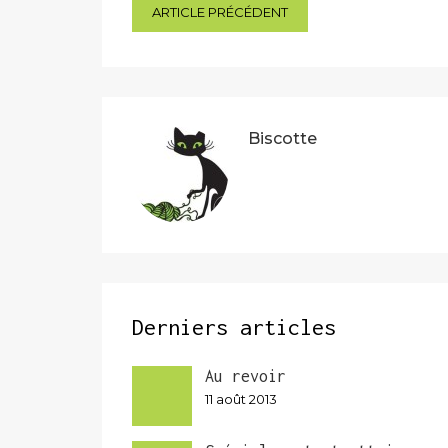
Navigation
ARTICLE PRÉCÉDENT
de
l’article
Biscotte
Derniers articles
Au revoir
11 août 2013