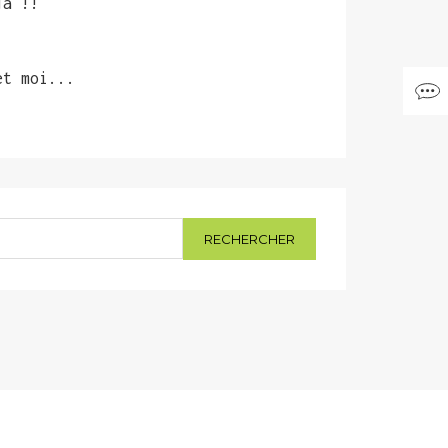
jà !!
et moi...