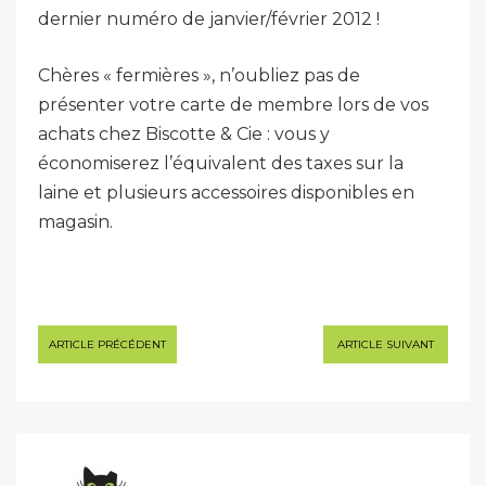
dernier numéro de janvier/février 2012 !
Chères « fermières », n’oubliez pas de
présenter votre carte de membre lors de vos
achats chez Biscotte & Cie : vous y
économiserez l’équivalent des taxes sur la
laine et plusieurs accessoires disponibles en
magasin.
Navigation
ARTICLE PRÉCÉDENT
ARTICLE SUIVANT
de
l’article