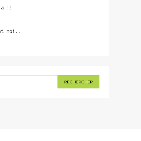
jà !!
et moi...