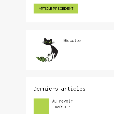
Navigation
ARTICLE PRÉCÉDENT
de
l’article
Biscotte
Derniers articles
Au revoir
11 août 2013