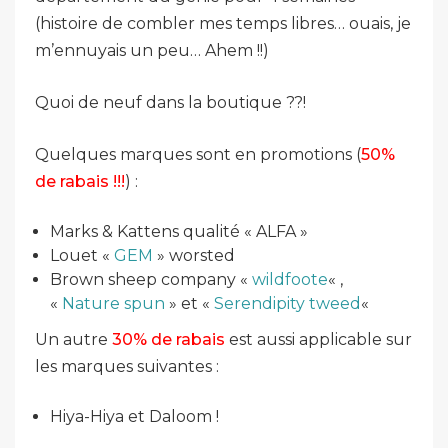
(histoire de combler mes temps libres… ouais, je
m’ennuyais un peu… Ahem !!)
Quoi de neuf dans la boutique ??!
Quelques marques sont en promotions (
50%
de rabais !!!
) :
Marks & Kattens qualité « ALFA »
Louet «
GEM
» worsted
Brown sheep company «
wildfoote
« ,
«
Nature spun
» et «
Serendipity tweed
«
Un autre
30% de rabais
est aussi applicable sur
les marques suivantes :
Hiya-Hiya et Daloom !