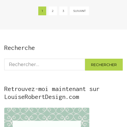
Pagination
1
2
3
SUIVANT
des
publications
Recherche
Rechercher :
Retrouvez-moi maintenant sur
LouiseRobertDesign.com