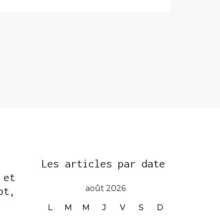
Les articles par date
 et
août 2026
ot,
L
M
M
J
V
S
D