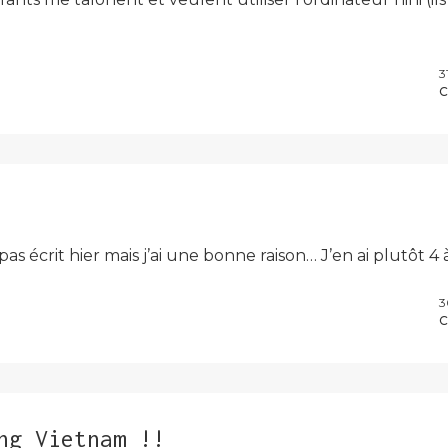
3
C
 pas écrit hier mais j’ai une bonne raison… J’en ai plutôt 
3
C
ng Vietnam !!