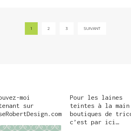
1
2
3
SUIVANT
ouvez-moi
Pour les laines
tenant sur
teintes à la main
seRobertDesign.com
boutiques de tric
c’est par ici…