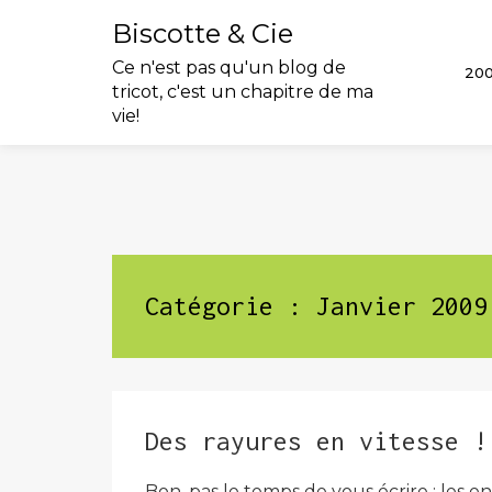
Biscotte & Cie
Ce n'est pas qu'un blog de
20
tricot, c'est un chapitre de ma
vie!
Skip
to
content
Catégorie :
Janvier 2009
Des rayures en vitesse !
Bon, pas le temps de vous écrire : les en