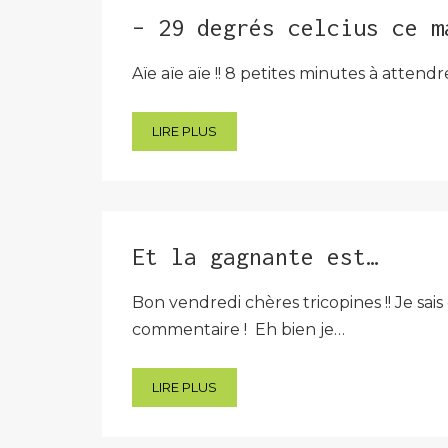
– 29 degrés celcius ce m
Aïe aïe aïe !! 8 petites minutes à attend
LIRE PLUS
Et la gagnante est…
Bon vendredi chères tricopines !! Je s
commentaire ! Eh bien je…
LIRE PLUS