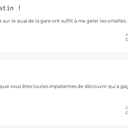
atin !
re sur le quai de la gare ont suffit à me geler les orteille
2
C
ais que vous êtes toutes impatientes de découvrir qui a
2
C