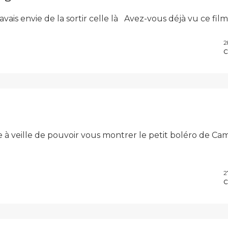
’avais envie de la sortir celle là Avez-vous déjà vu ce fil
2
C
e à veille de pouvoir vous montrer le petit boléro de Cami
2
C