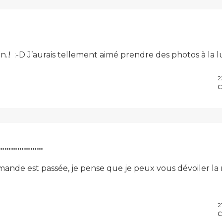
lon..! :-D J’aurais tellement aimé prendre des photos à la
2
C
…………………
nde est passée, je pense que je peux vous dévoiler la 
2
C