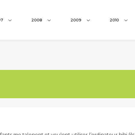
07
2008
2009
2010
fants me talonent et veulent utiliser l’ordinateur hihi (il