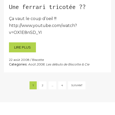
Une ferrari tricotée ??
Ça vaut le coup d’oeil !!!
http://www.youtube.com/watch?
v=OX1E8nSD_YI
LIRE PLUS
22 août 2008
Biscotte
Categories:
Août 2008
,
Les débuts de Biscotte & Cie
Pagination
1
2
…
4
SUIVANT
des
publications