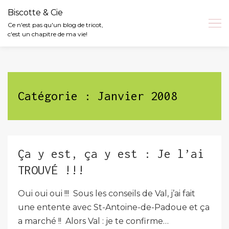
Biscotte & Cie
Ce n'est pas qu'un blog de tricot,
c'est un chapitre de ma vie!
Skip
to
content
Catégorie :
Janvier 2008
Ça y est, ça y est : Je l’ai
TROUVÉ !!!
Oui oui oui !!! Sous les conseils de Val, j’ai fait
une entente avec St-Antoine-de-Padoue et ça
a marché !! Alors Val : je te confirme…