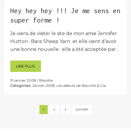
Hey hey hey !!! Je me sens en
super forme !
Je viens de visiter le site de mon amie Jennifer
Hutton : Bare Sheep Yarn et elle vient d’avoir
une bonne nouvelle : elle a été acceptée par…
LIRE PLUS
19 janvier 2008
Biscotte
Categories:
Janvier 2008
,
Les débuts de Biscotte & Cie
Pagination
1
2
3
SUIVANT
des
publications