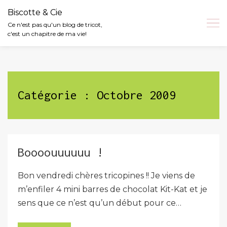
Biscotte & Cie
Ce n'est pas qu'un blog de tricot,
c'est un chapitre de ma vie!
Skip
to
content
Catégorie :
Octobre 2009
Boooouuuuuu !
Bon vendredi chères tricopines !! Je viens de
m’enfiler 4 mini barres de chocolat Kit-Kat et je
sens que ce n’est qu’un début pour ce…