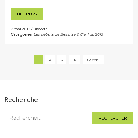
LIRE PLUS
7 mai 2013
Biscotte
Categories:
Les débuts de Biscotte & Cie
,
Mai 2013
Pagination
1
2
…
117
SUIVANT
des
publications
Recherche
Rechercher :