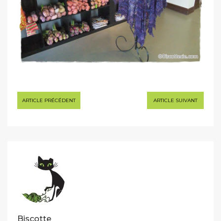
Navigation
ARTICLE PRÉCÉDENT
ARTICLE SUIVANT
de
l’article
Biscotte