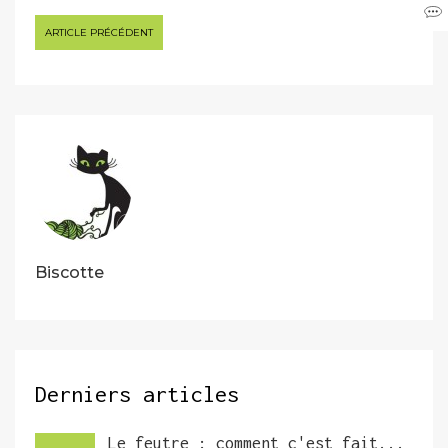
Navigation
ARTICLE PRÉCÉDENT
de
l’article
Biscotte
Derniers articles
Le feutre : comment c'est fait...