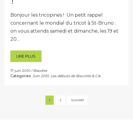
!
Bonjour les tricopines ! Un petit rappel
concernant le mondial du tricot à St-Bruno :
on vous attends samedi et dimanche, les 19 et
20…
LIRE PLUS
17 juin 2010
Biscotte
Categories:
Juin 2010
,
Les débuts de Biscotte & Cie
Pagination
1
2
SUIVANT
des
publications