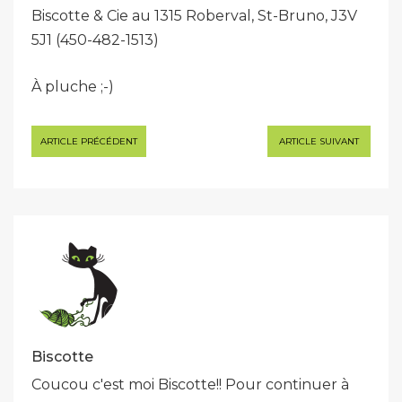
Biscotte & Cie au 1315 Roberval, St-Bruno, J3V
5J1 (450-482-1513)
À pluche ;-)
Navigation
ARTICLE PRÉCÉDENT
ARTICLE SUIVANT
de
l’article
Biscotte
Coucou c'est moi Biscotte!! Pour continuer à