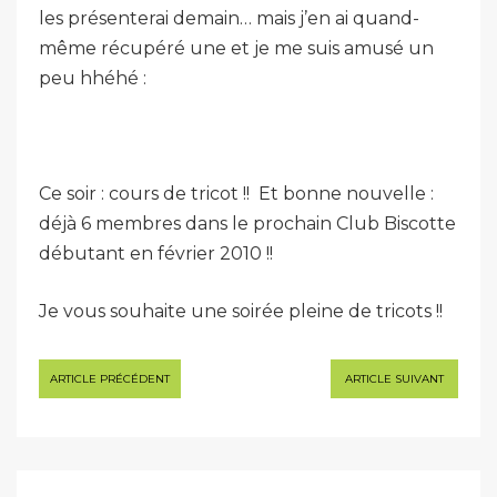
les présenterai demain… mais j’en ai quand-
même récupéré une et je me suis amusé un
peu hhéhé :
Ce soir : cours de tricot !! Et bonne nouvelle :
déjà 6 membres dans le prochain Club Biscotte
débutant en février 2010 !!
Je vous souhaite une soirée pleine de tricots !!
Navigation
ARTICLE PRÉCÉDENT
ARTICLE SUIVANT
de
l’article