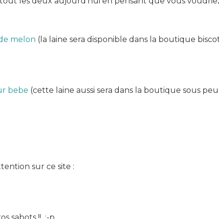
prêts tout les deux aujourd’hui en pensant que vous voud
 de melon
(la laine sera disponible dans la boutique biscott
ur bebe
(cette laine aussi sera dans la boutique sous peu
tention sur ce site :
s sabots !! :-p