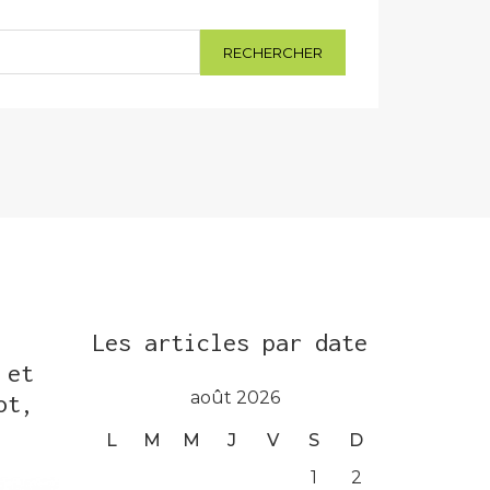
Les articles par date
 et
août 2026
ot,
L
M
M
J
V
S
D
1
2