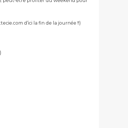
riez peut-être profiter du weekend pour
ecie.com d’ici la fin de la journée !!)
)