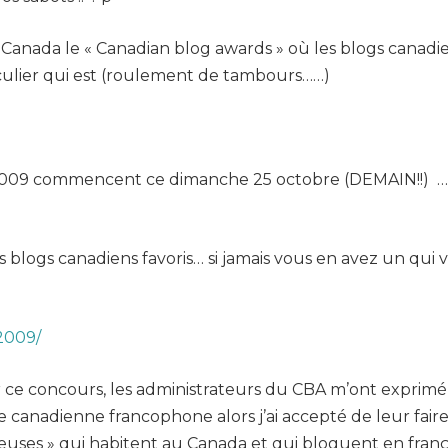
au Canada le « Canadian blog awards » où les blogs cana
culier qui est (roulement de tambours……)
 2009 commencent ce dimanche 25 octobre (DEMAIN!!) …al
s blogs canadiens favoris… si jamais vous en avez un qui
2009/
r ce concours, les administrateurs du CBA m’ont exprimé
 canadienne francophone alors j’ai accepté de leur faire
euses » qui habitent au Canada et qui bloguent en franç