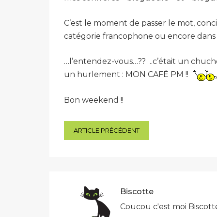
C’est le moment de passer le mot, concit
catégorie francophone ou encore dans 
…l’entendez-vous…?? ..c’était un chuch
un hurlement : MON CAFÉ PM !!
Bon weekend !!
Navigation
ARTICLE PRÉCÉDENT
de
l’article
Biscotte
Coucou c'est moi Biscott