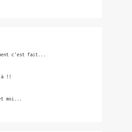
ment c'est fait...
jà !!
et moi...