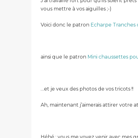
J’ai travaillé fort pour qu’ils soient 
vous mettre à vos aiguilles ;-)
Voici donc le patron
Echarpe Tranches
ainsi que le patron
Mini chaussettes po
…et je veux des photos de vos tricots !!
Ah, maintenant j’aimerais attirer votre at
Héhé : vous me voyez venir avec mes gro