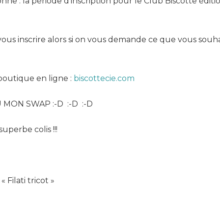
nne : la période d’inscription pour le Club Biscotte éditi
us inscrire alors si on vous demande ce que vous souha
 boutique en ligne :
biscottecie.com
ÇU MON SWAP :-D :-D :-D
uperbe colis !!!
Filati tricot »