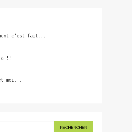
ment c'est fait...
jà !!
et moi...