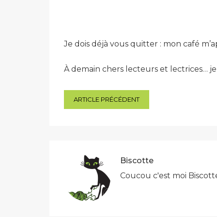
Je dois déjà vous quitter : mon café m’
À demain chers lecteurs et lectrices… j
Navigation
ARTICLE PRÉCÉDENT
de
l’article
Biscotte
Coucou c'est moi Biscott