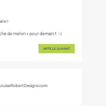
ire !
che de melon » pour demain !! :-)
ARTICLE SUIVANT
r LouiseRobertDesigns.com