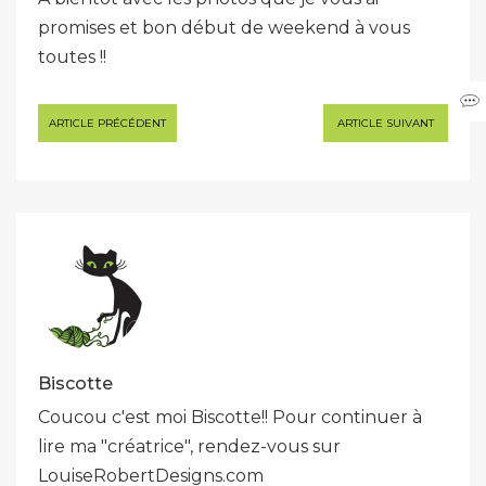
promises et bon début de weekend à vous
toutes !!
Navigation
ARTICLE PRÉCÉDENT
ARTICLE SUIVANT
de
l’article
Biscotte
Coucou c'est moi Biscotte!! Pour continuer à
lire ma "créatrice", rendez-vous sur
LouiseRobertDesigns.com