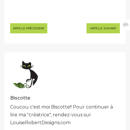
Navigation
ARTICLE PRÉCÉDENT
ARTICLE SUIVANT
de
l’article
Biscotte
Coucou c'est moi Biscotte!! Pour continuer à
lire ma "créatrice", rendez-vous sur
LouiseRobertDesigns.com