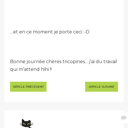
…et en ce moment je porte ceci :-D
Bonne journée chères tricopines… j’ai du travail
qui m’attend hihi !!
Navigation
ARTICLE PRÉCÉDENT
ARTICLE SUIVANT
de
l’article