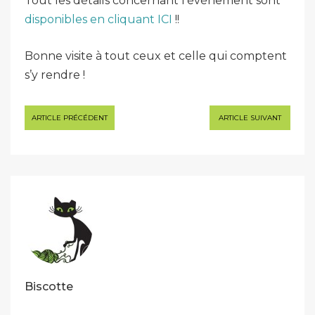
Tout les détails concernant l’événement sont
disponibles en cliquant ICI
!!
Bonne visite à tout ceux et celle qui comptent
s’y rendre !
Navigation
ARTICLE PRÉCÉDENT
ARTICLE SUIVANT
de
l’article
Biscotte