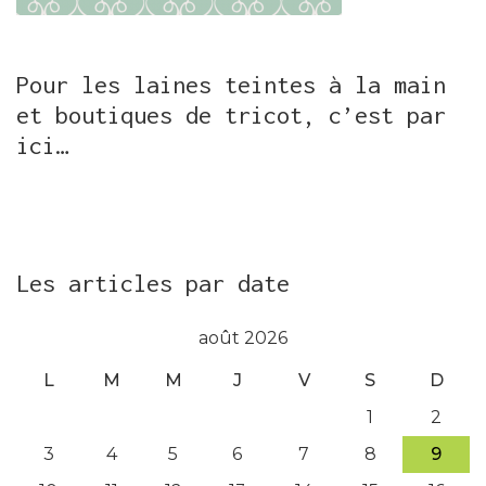
Pour les laines teintes à la main
et boutiques de tricot, c’est par
ici…
Les articles par date
août 2026
L
M
M
J
V
S
D
1
2
3
4
5
6
7
8
9