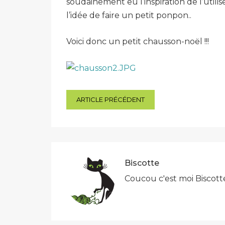
soudainement eu l’inspiration de l’util
l’idée de faire un petit ponpon..
Voici donc un petit chausson-noël !!!
Navigation
ARTICLE PRÉCÉDENT
de
l’article
Biscotte
Coucou c'est moi Biscott