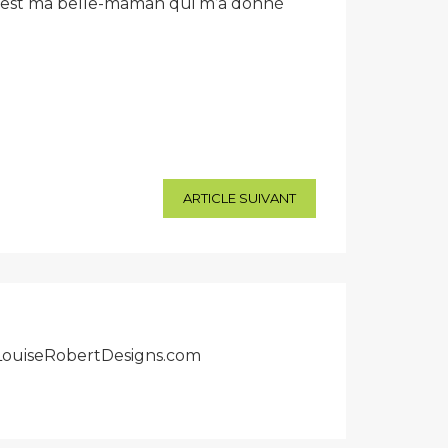
! C’est ma belle-maman qui m’a donné
ARTICLE SUIVANT
r LouiseRobertDesigns.com