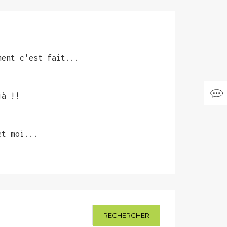
ment c'est fait...
jà !!
et moi...