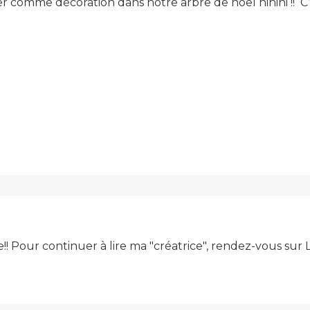
iser comme décoration dans notre arbre de noël hihihi !
e!! Pour continuer à lire ma "créatrice", rendez-vous su