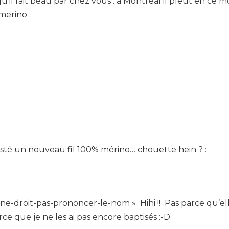
u’il fait beau par chez vous : à Montréal il pleut en ce
merino :
testé un nouveau fil 100% mérino… chouette hein ? :
ne-droit-pas-prononcer-le-nom » Hihi !! Pas parce qu’ell
e que je ne les ai pas encore baptisés :-D