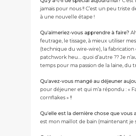
Qu’y a-t-il de spécial aujourd’hui?
C’est 
jamais pour nous !! C’est un peu trist
à une nouvelle étape !
Qu’aimeriez-vous apprendre à faire?
Ah
feutrage, le tissage, à mieux utiliser mes m
(technique du wire-wire), la fabrication
patchwork heu… quoi d’autre ?? Je n’aur
temps pour ma passion de la laine, du tri
Qu’avez-vous mangé au déjeuner aujou
pour déjeuner et qui m’a répondu : « Fa
cornflakes » !!
Qu’elle est la dernière chose que vous
est mon maillot de bain (maintenant je s