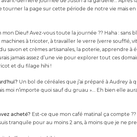
l’avant-dernière journée de Justin à la garderie… Après l
e de tourner la page sur cette période de notre vie mais
 mon Dieu!! Avez-vous toute la journée ?? Haha : sans b
achines à tricoter, à travailler le verre (verre soufflé, vitra
 du savon et crèmes artisanales, la poterie, apprendre à
ais jamais assez d’une vie pour explorer tout ces domain
cot et du filage hihi !
rd’hui?
Un bol de céréales que j’ai préparé à Audrey à qu
is moi n’importe quoi sauf du gruau »… Eh bien elle aurai
 avez acheté?
Est-ce que mon café matinal ça compte ?? S
uis tranquile pour au moins 2 ans, à moins que je ne pren