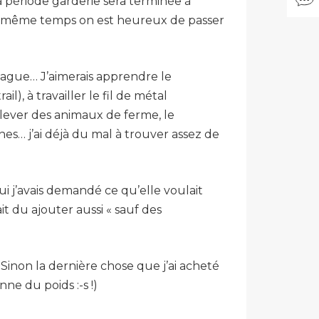
a période garderie sera terminée à
 en même temps on est heureux de passer
lague… J’aimerais apprendre le
il), à travailler le fil de métal
 élever des animaux de ferme, le
es… j’ai déjà du mal à trouver assez de
i j’avais demandé ce qu’elle voulait
t du ajouter aussi « sauf des
inon la dernière chose que j’ai acheté
ne du poids :-s !)