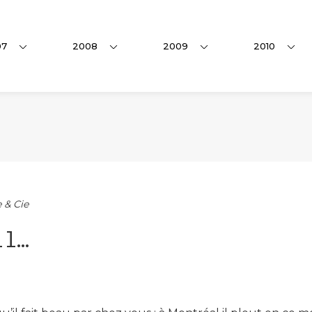
07
2008
2009
2010
 & Cie
il…