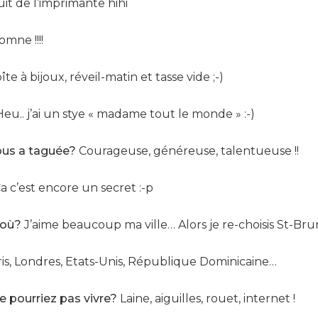
uit de l’imprimante hihi
omne !!!!
te à bijoux, réveil-matin et tasse vide ;-)
eu.. j’ai un stye « madame tout le monde » :-)
ous a taguée?
Courageuse, généreuse, talentueuse !!
a c’est encore un secret :-p
 où?
J’aime beaucoup ma ville… Alors je re-choisis St-Brun
is, Londres, Etats-Unis, République Dominicaine…
e pourriez pas vivre?
Laine, aiguilles, rouet, internet !