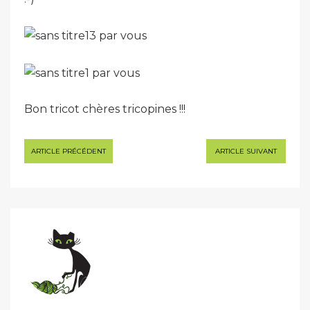
Bon tricot chères tricopines !!!
Navigation
ARTICLE PRÉCÉDENT
ARTICLE SUIVANT
de
l’article