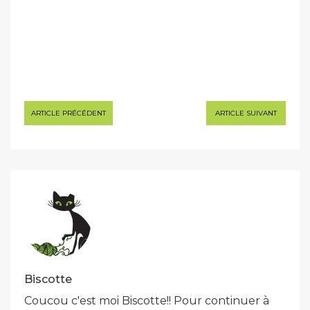
Navigation
ARTICLE PRÉCÉDENT
ARTICLE SUIVANT
de
l’article
Biscotte
Coucou c'est moi Biscotte!! Pour continuer à