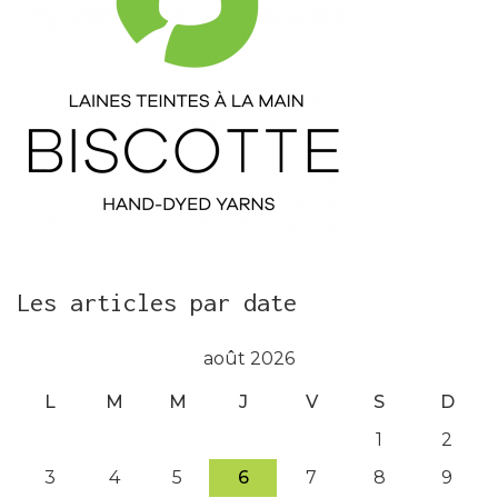
Les articles par date
août 2026
L
M
M
J
V
S
D
1
2
3
4
5
6
7
8
9