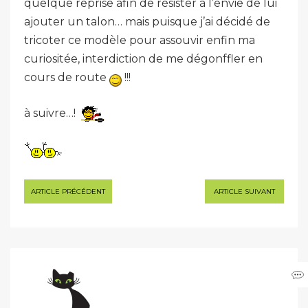
quelque reprise afin de résister à l’envie de lui
ajouter un talon… mais puisque j’ai décidé de
tricoter ce modèle pour assouvir enfin ma
curiositée, interdiction de me dégonffler en
cours de route
!!!
à suivre…!
Navigation
ARTICLE PRÉCÉDENT
ARTICLE SUIVANT
de
l’article