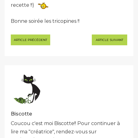
recette !!)
Bonne soirée les tricopines !!
Navigation
ARTICLE PRÉCÉDENT
ARTICLE SUIVANT
de
l’article
Biscotte
Coucou c'est moi Biscotte!! Pour continuer à
lire ma "créatrice", rendez-vous sur