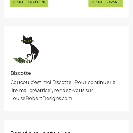
Navigation
ARTICLE PRÉCÉDENT
ARTICLE SUIVANT
de
l’article
Biscotte
Coucou c'est moi Biscotte!! Pour continuer à
lire ma "créatrice", rendez-vous sur
LouiseRobertDesigns.com