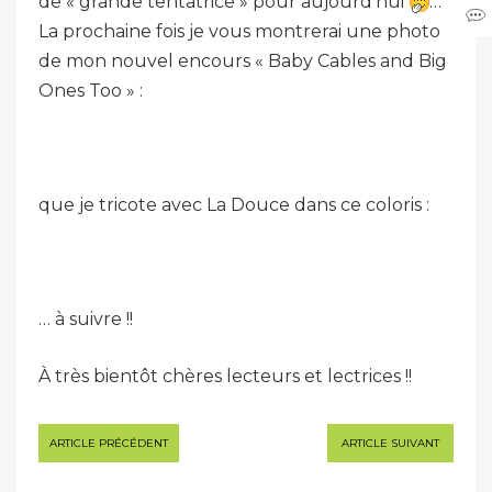
de « grande tentatrice » pour aujourd’hui
…
La prochaine fois je vous montrerai une photo
de mon nouvel encours « Baby Cables and Big
Ones Too » :
que je tricote avec La Douce dans ce coloris :
… à suivre !!
À très bientôt chères lecteurs et lectrices !!
Navigation
ARTICLE PRÉCÉDENT
ARTICLE SUIVANT
de