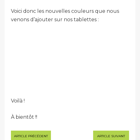
Voici donc les nouvelles couleurs que nous
venons d’ajouter sur nos tablettes :
Voilà !
À bientôt !!
Navigation
ARTICLE PRÉCÉDENT
ARTICLE SUIVANT