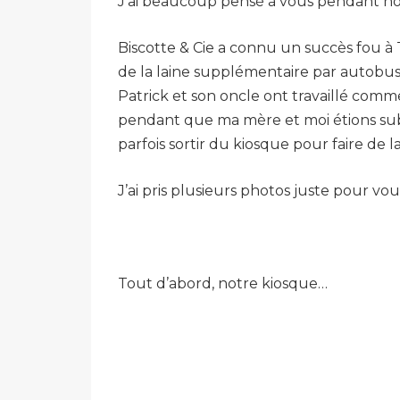
J’ai beaucoup pensé à vous pendant not
Biscotte & Cie a connu un succès fou à T
de la laine supplémentaire par autobus (ou
Patrick et son oncle ont travaillé comme
pendant que ma mère et moi étions submer
parfois sortir du kiosque pour faire de la
J’ai pris plusieurs photos juste pour vous
Tout d’abord, notre kiosque…