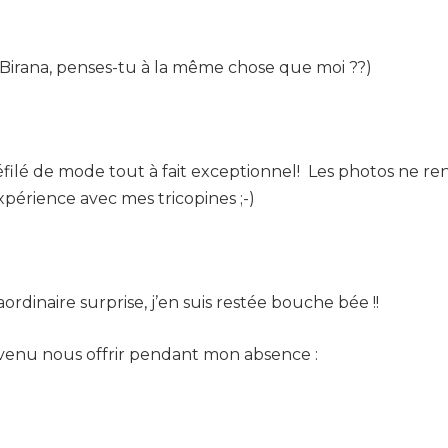
o (Birana, penses-tu à la même chose que moi ??)
éfilé de mode tout à fait exceptionnel! Les photos ne ren
périence avec mes tricopines ;-)
aordinaire surprise, j’en suis restée bouche bée !!
venu nous offrir pendant mon absence :