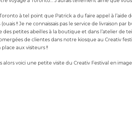
re voyage à Toronto… J’aurais tellement aimé que vous so
oronto à tel point que Patrick a du faire appel à l’aide de
ais !! Je ne connaissais pas le service de livraison par bu
 des petites abeilles à la boutique et dans l’atelier de 
gées de clientes dans notre kiosque au Creativ festival :
 place aux visiteurs !!
 alors voici une petite visite du Creativ Festival en image 