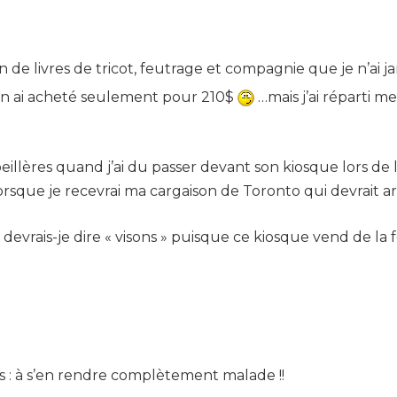
n de livres de tricot, feutrage et compagnie que je n’ai j
j’en ai acheté seulement pour 210$
…mais j’ai réparti me
illères quand j’ai du passer devant son kiosque lors de l
rsque je recevrai ma cargaison de Toronto qui devrait ar
rais-je dire « visons » puisque ce kiosque vend de la fou
s : à s’en rendre complètement malade !!