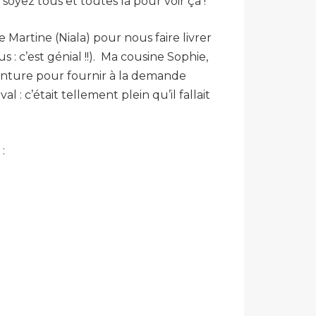
yez tous et toutes là pour voir ça !
 Martine (Niala) pour nous faire livrer
s : c’est génial !!). Ma cousine Sophie,
teinture pour fournir à la demande
 c’était tellement plein qu’il fallait
: