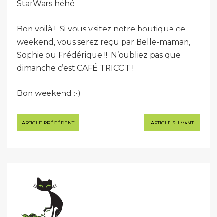
StarWars héhé !
Bon voilà ! Si vous visitez notre boutique ce
weekend, vous serez reçu par Belle-maman,
Sophie ou Frédérique !! N’oubliez pas que
dimanche c’est CAFÉ TRICOT !
Bon weekend :-)
Navigation
ARTICLE PRÉCÉDENT
ARTICLE SUIVANT
de
l’article