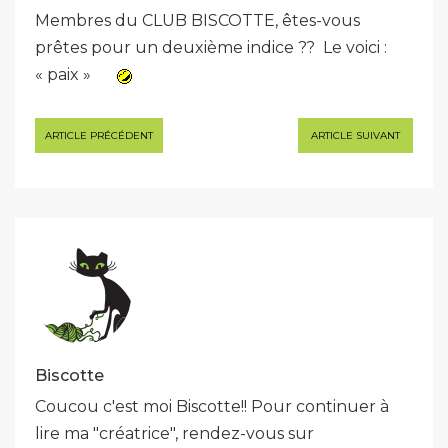
Membres du CLUB BISCOTTE, êtes-vous
prêtes pour un deuxième indice ?? Le voici :
« paix »
Navigation
ARTICLE PRÉCÉDENT
ARTICLE SUIVANT
de
l’article
Biscotte
Coucou c'est moi Biscotte!! Pour continuer à
lire ma "créatrice", rendez-vous sur