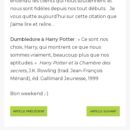
entendu les clients qui nous soutiennent et
nous sont fidèles depuis nos tout débuts. Je
vous quitte aujourd’hui sur cette citation que
j’aime lire et relire…
Dumbledore à Harry Potter
: « Ce sont nos
choix, Harry, qui montrent ce que nous
sommes vraiment, beaucoup plus que nos
aptitudes. »
Harry Potter et la Chambre des
secrets
, J.K. Rowling (trad. Jean-François
Ménard), éd. Gallimard Jeunesse, 1999
Bon weekend ;-)
Navigation
ARTICLE PRÉCÉDENT
ARTICLE SUIVANT
de
l’article