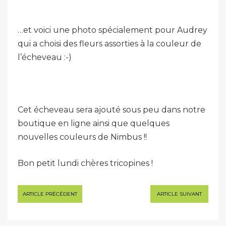
…et voici une photo spécialement pour Audrey
qui a choisi des fleurs assorties à la couleur de
l’écheveau :-)
Cet écheveau sera ajouté sous peu dans notre
boutique en ligne ainsi que quelques
nouvelles couleurs de Nimbus !!
Bon petit lundi chères tricopines !
Navigation
ARTICLE PRÉCÉDENT
ARTICLE SUIVANT
de
l’article