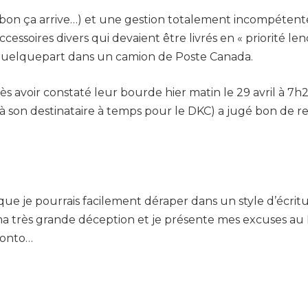
on ça arrive…) et une gestion totalement incompétente 
ssoires divers qui devaient être livrés en « priorité lend
 quelquepart dans un camion de Poste Canada.
rès avoir constaté leur bourde hier matin le 29 avril à 7h
s à son destinataire à temps pour le DKC) a jugé bon de 
 je pourrais facilement déraper dans un style d’écritur
 très grande déception et je présente mes excuses au DKC
oronto…