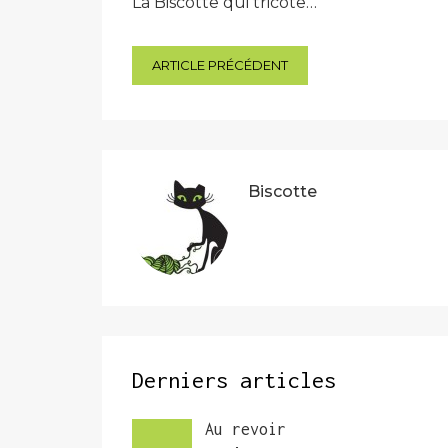
La Biscotte qui tricote…
Navigation
ARTICLE PRÉCÉDENT
de
l’article
Biscotte
Derniers articles
Au revoir