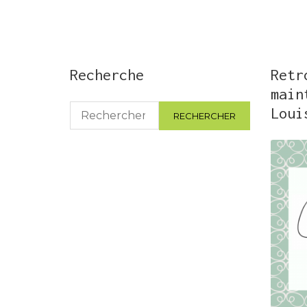
Recherche
Retr
main
Rechercher :
Loui