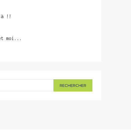
jà !!
et moi...