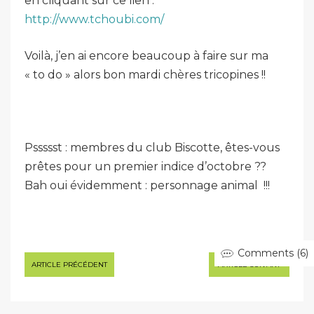
en cliquant sur ce lien :
http://www.tchoubi.com/
Voilà, j’en ai encore beaucoup à faire sur ma
« to do » alors bon mardi chères tricopines !!
Pssssst : membres du club Biscotte, êtes-vous
prêtes pour un premier indice d’octobre ??
Bah oui évidemment : personnage animal !!!
Comments (6)
Navigation
ARTICLE PRÉCÉDENT
ARTICLE SUIVANT
de
l’article