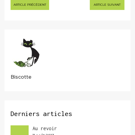
Navigation
ARTICLE PRÉCÉDENT
ARTICLE SUIVANT
de
l’article
Biscotte
Derniers articles
Au revoir