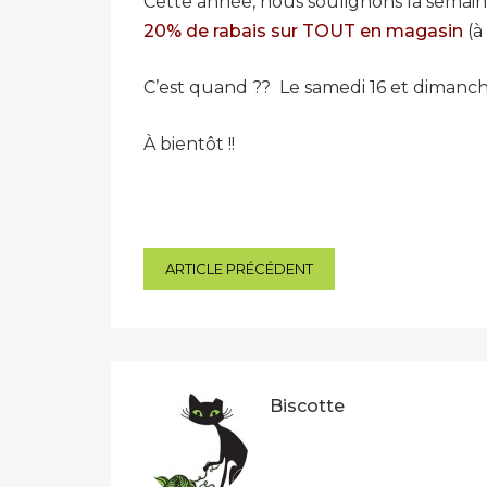
Cette année, nous soulignons la semaine
20% de rabais sur TOUT en magasin
(à
C’est quand ?? Le samedi 16 et dimanche
À bientôt !!
Navigation
ARTICLE PRÉCÉDENT
de
l’article
Biscotte