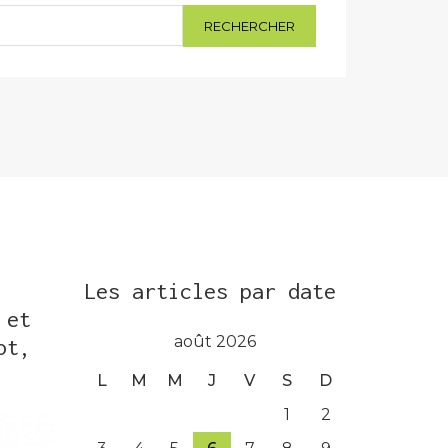
Les articles par date
 et
août 2026
ot,
L
M
M
J
V
S
D
1
2