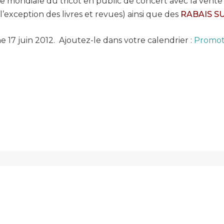
 mondiale du tricot en public de concert avec la vente 
 l’exception des livres et revues) ainsi que des
RABAIS S
 17 juin 2012. Ajoutez-le dans votre calendrier :
Promot