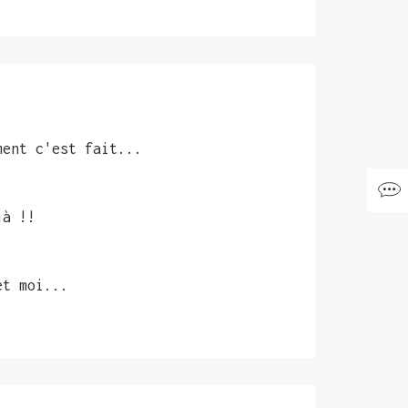
ment c'est fait...
jà !!
et moi...