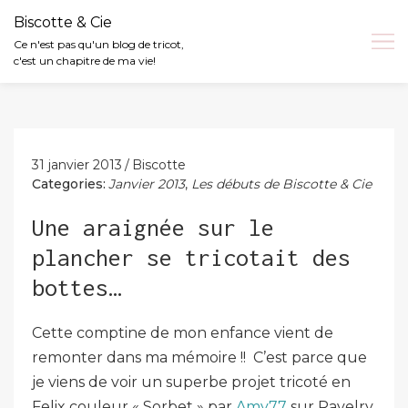
Biscotte & Cie
Ce n'est pas qu'un blog de tricot,
c'est un chapitre de ma vie!
Skip
to
content
31 janvier 2013
Biscotte
Categories:
Janvier 2013
,
Les débuts de Biscotte & Cie
Une araignée sur le
plancher se tricotait des
bottes…
Cette comptine de mon enfance vient de
remonter dans ma mémoire !! C’est parce que
je viens de voir un superbe projet tricoté en
Felix couleur « Sorbet » par
Amy77
sur Ravelry