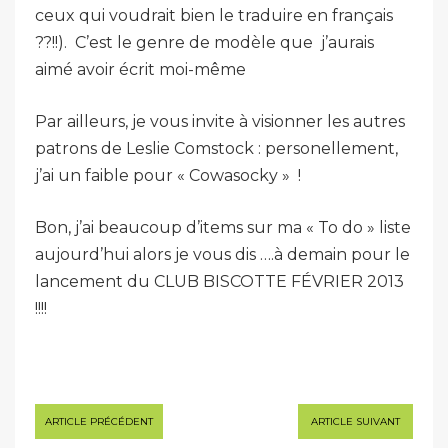
ceux qui voudrait bien le traduire en français
??!!). C’est le genre de modèle que j’aurais
aimé avoir écrit moi-même
Par ailleurs, je vous invite à visionner les autres
patrons de Leslie Comstock : personellement,
j’ai un faible pour « Cowasocky »
!
Bon, j’ai beaucoup d’items sur ma « To do » liste
aujourd’hui alors je vous dis ….à demain pour le
lancement du CLUB BISCOTTE FÉVRIER 2013
!!!!
Navigation
ARTICLE PRÉCÉDENT
ARTICLE SUIVANT
de