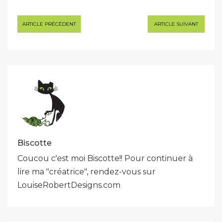
Navigation
ARTICLE PRÉCÉDENT
ARTICLE SUIVANT
de
l’article
Biscotte
Coucou c'est moi Biscotte!! Pour continuer à
lire ma "créatrice", rendez-vous sur
LouiseRobertDesigns.com