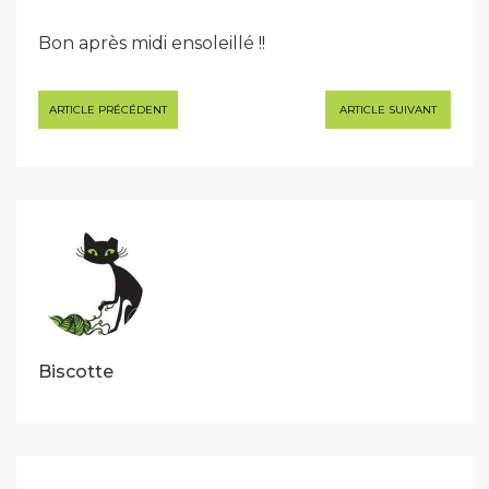
Bon après midi ensoleillé !!
Navigation
ARTICLE PRÉCÉDENT
ARTICLE SUIVANT
de
l’article
Biscotte