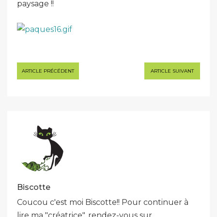
paysage !!
Navigation
ARTICLE PRÉCÉDENT
ARTICLE SUIVANT
de
l’article
Biscotte
Coucou c'est moi Biscotte!! Pour continuer à
lire ma "créatrice", rendez-vous sur