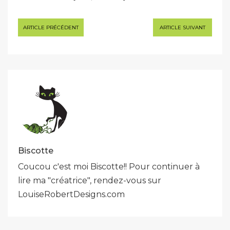
Navigation
ARTICLE PRÉCÉDENT
ARTICLE SUIVANT
de
l’article
Biscotte
Coucou c'est moi Biscotte!! Pour continuer à
lire ma "créatrice", rendez-vous sur
LouiseRobertDesigns.com