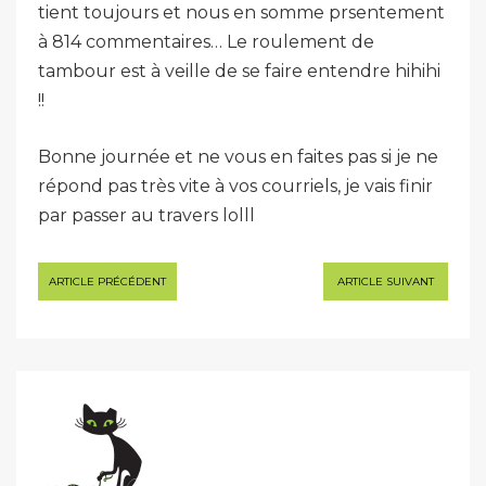
tient toujours et nous en somme prsentement
à 814 commentaires… Le roulement de
tambour est à veille de se faire entendre hihihi
!!
Bonne journée et ne vous en faites pas si je ne
répond pas très vite à vos courriels, je vais finir
par passer au travers lolll
Navigation
ARTICLE PRÉCÉDENT
ARTICLE SUIVANT
de
l’article