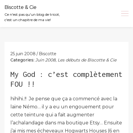
Biscotte & Cie
Ce n'est pas qu'un blog de tricot,
c'est un chapitre de ma vie!
Skip
to
content
25 juin 2008
Biscotte
Categories:
Juin 2008
,
Les débuts de Biscotte & Cie
My God : c’est complètement
FOU !!
hihihi..!! Je pense que ça a commencé avec la
laine Némo… il y a eu un engouement pour
cette teinture qui a fait augmenter
l’achalandage dans ma boutique Etsy… Ensuite
j’ai mis mes écheveaux Hogwarts Houses (6 en