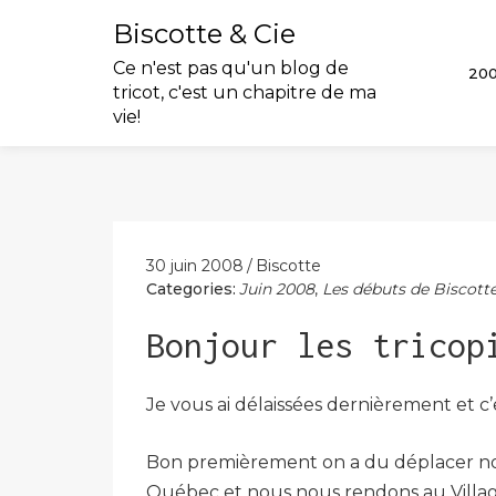
Biscotte & Cie
Ce n'est pas qu'un blog de
20
tricot, c'est un chapitre de ma
vie!
Skip
to
content
30 juin 2008
Biscotte
Categories:
Juin 2008
,
Les débuts de Biscotte
Bonjour les tricop
Je vous ai délaissées dernièrement et c’e
Bon premièrement on a du déplacer notr
Québec et nous nous rendons au Village 