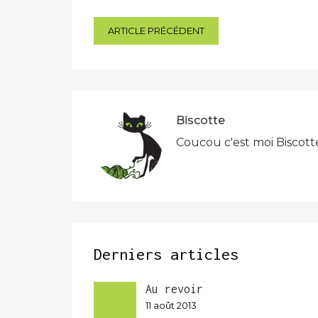
Navigation
ARTICLE PRÉCÉDENT
de
l’article
Biscotte
Coucou c'est moi Biscott
Derniers articles
Au revoir
11 août 2013