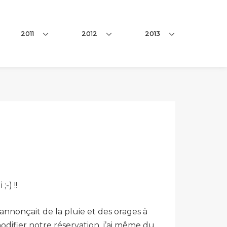
2011
2012
2013
-) !!
nnonçait de la pluie et des orages à
difier notre réservation, j’ai même du