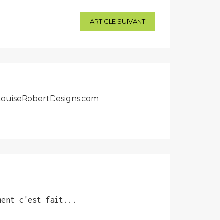
ARTICLE SUIVANT
r LouiseRobertDesigns.com
ment c'est fait...