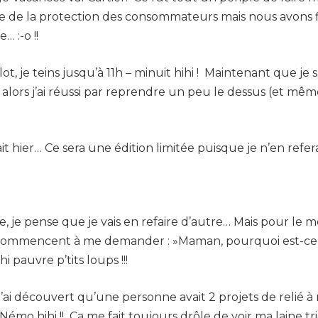
dre de la protection des consommateurs mais nous avons f
… :-o !!
t, je teins jusqu’à 11h – minuit hihi ! Maintenant que je s
alors j’ai réussi par reprendre un peu le dessus (et mê
fait hier… Ce sera une édition limitée puisque je n’en refera
 je pense que je vais en refaire d’autre… Mais pour le 
 commencent à me demander : »Maman, pourquoi est-ce qu
hi pauvre p’tits loups !!!
ai découvert qu’une personne avait 2 projets de relié à m
Némo hihi !! Ça me fait toujours drôle de voir ma laine tr