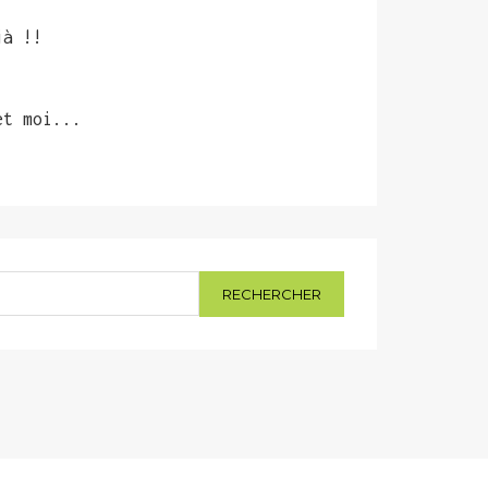
jà !!
et moi...