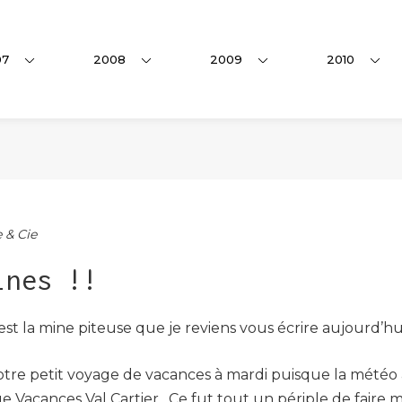
07
2008
2009
2010
 & Cie
ines !!
st la mine piteuse que je reviens vous écrire aujourd’hui ;
e petit voyage de vacances à mardi puisque la météo a
Vacances Val Cartier. Ce fut tout un périple de faire mo