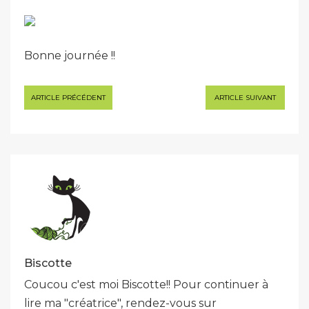
Bonne journée !!
Navigation
ARTICLE PRÉCÉDENT
ARTICLE SUIVANT
de
l’article
Biscotte
Coucou c'est moi Biscotte!! Pour continuer à
lire ma "créatrice", rendez-vous sur