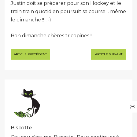
Justin doit se préparer pour son Hockey et le
train train quotidien poursuit sa course… même
le dimanche !! ;-)
Bon dimanche chères tricopines !!
Navigation
ARTICLE PRÉCÉDENT
ARTICLE SUIVANT
de
l’article
Biscotte